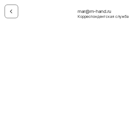
mar@m-hand.ru
Корреспондентская служба
Имя
Фамилия
E-mail
Пол
Мужской
Женский
Согласие на получение чеков по электронной почте