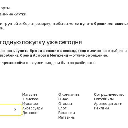
шорты
зимние куртки
ит ручной отбор и проверку, чтобы вы могли
купить брюки женские в
ии.
годную покупку уже сегодня
можность
купить брюки женские в секонд хенде
или хотите выбрать 
ля ребёнка,
бренд Acoola
в
Мегахенд
— отличное решение.
 прямо сейчас
— лучшие модели быстро разбирают!
Магазин
О компании
Сотрудничество
Женское
О нас
Оптовикам
Мужское
Отзывы
Арендодателям
Аксессуары
Блог
Реклама
Детское
Вакансии
Магазины