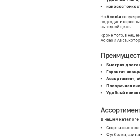
Basefield
38
B&C Collection
38,5
износостойкос
Beck & Hersey
39
Bench
39,5
Но
Acoola
популяре
Benetton
3XL
подходят и взрослы
Ben Sherman
3XL
выгодной цене.
Bershka
3XL
Bexleys
3XS
Кроме того, в наше
Bexleys
40
Adidas
и
Asics
, кото
BF
41
BF
42
Bivolino
43
Преимуществ
Black Forest
44
Blind Date
44,5
Быстрая доста
Bogner
45
Bonita
46
Гарантия возвр
Boohoo
48+
Ассортимент, 
Brax
4XL
Прозрачная сис
British Knights
4XL
Bruno Banani
4XL
Удобный поиск
Buena Vista
5-7 лет
Bugatti
5XL
Burberry
5XL
Ассортимент
C&A
5XL
Calvin Klein
62 см (3 мес.)
Camel Active
68 см (6 мес.)
В нашем каталоге 
Camp David
6-9 мес.
Спортивные кос
Caprice
6XL
Carhartt
6XL
Футболки, свит
Carlo Colucci
6XL