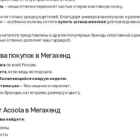
Твид
Хлопок
ть
— вещи отлично переносят частые стирки и активную носку.
Хлопок | Эластан
Шёлк
н не только среди родителей. Благодаря универсальному крою и разм
Шёлк | Шерсть
м — особенно если вы хотите
купить штаны женские
для повседневно
Шерсть
Экокожа
Эластан
м каталоге представлены и другие популярные бренды спортивной одеж
рые отлично дополнят ваш гардероб.
а покупок в Мегахенд
вка
по всей России.
ата
, если вещь не подошла.
обновляющийся каждую неделю
.
тема цен
— без наценок и переплат.
по брендам, категориям, размеру и цвету.
 Acoola в Мегахенд
вы найдете:
тюмы
шоты