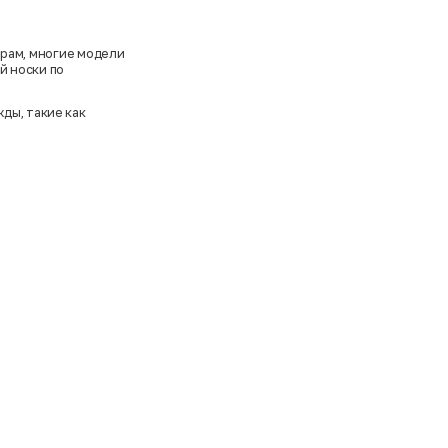
ерам, многие модели
й носки по
ды, такие как