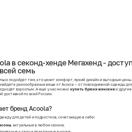
Материал
Акрил
Ангора
Ацетат
Бамбук
Бархат
Вельвет
Вискоза
Вискоза | Нейлон
Вискоза | Полиэстер
й
Вискоза | Полиэстер | Хлопок
Вискоза | Эластан
ola в секонд-хенде Мегахенд - досту
Искусственная замша
ный
Кашемир
 всей семь
Кашемир | Нейлон
й
Кашемир | Хлопок
Кашемир | Шерсть
ьно подойдёт тем, кто ценит комфорт, яркий дизайн и выгодные цены.
Лён
найдёте разнообразные вещи от Acoola — от повседневной одежды для
й
Модал
одходят взрослым. А ещё у нас можно
купить брюки женские
и другие
Натуральная замша
й доставкой по всей России.
Натуральная кожа
Нейлон
Полиэстер
ает бренд Acoola?
Полиэстер | Спандекс
Полиэстер | Хлопок
дежду для детей и подростков, сочетающую в себе:
Полиэстер | Экокожа
Полиэстер | Эластан
асоны
, актуальные в любом сезоне;
Сатин
 приятные к телу и практичные в носке;