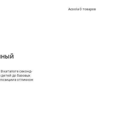
Acoola
0
товаров
пный
 В каталоге секонд-
 детей до базовых
 позиции в отличном