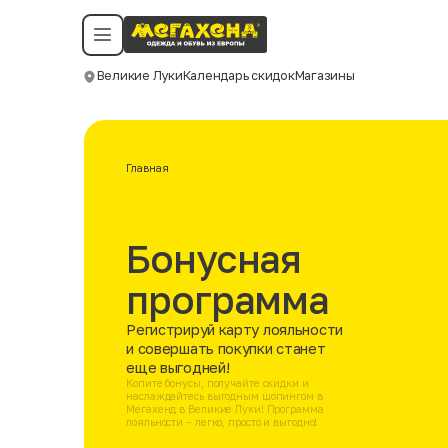
Условия пользования
Политика конфиденциальности
Смотреть все даты
©️ Мегахенд 2026. Все права защищены.
Великие Луки
Календарь скидок
Магазины
Москва
Главная
Бонусная
программа
Регистрируй карту лояльности
и совершать покупки станет
еще выгодней!
Копите бонусы, получайте скидки и
наслаждайтесь выгодным шопингом в
Мегахенд в Великие Луки! Программа
лояльности – легко, просто и выгодно!