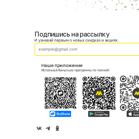
Подпишись на рассылку
Имя
Фамилия
И узнавай первым о новых скидках и акциях.
E-mail
Наше приложение
Используй бонусную программу по полной!
Пол
Мужской
Женский
Согласие на получение чеков по электронной почте