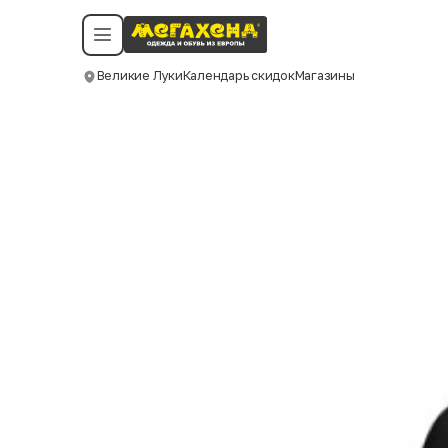
Условия пользования
Политика конфиденциальности
Смотреть все даты
©️ Мегахенд 2026. Все права защищены.
Великие Луки
Календарь скидок
Магазины
Москва