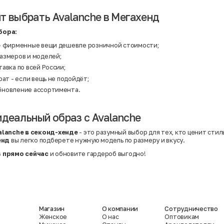
т выбрать Avalanche в Мегахенд
бора:
- фирменные вещи дешевле розничной стоимости;
азмеров и моделей;
авка по всей России;
рат - если вещь не подойдёт;
бновление ассортимента.
идеальный образ с Avalanche
alanche в секонд-хенде
- это разумный выбор для тех, кто ценит стил
енд
вы легко подберете нужную модель по размеру и вкусу.
 прямо сейчас
и обновите гардероб выгодно!
Магазин
О компании
Сотрудничество
Женское
О нас
Оптовикам