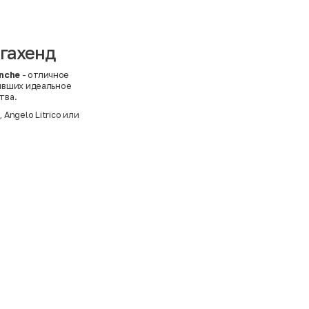
егахенд
nche
- отличное
ивших идеальное
тва.
e
,
Angelo Litrico
или