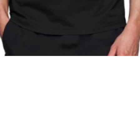
Материал
Акрил
Ангора
Ацетат
Бамбук
Бархат
Вельвет
Вискоза