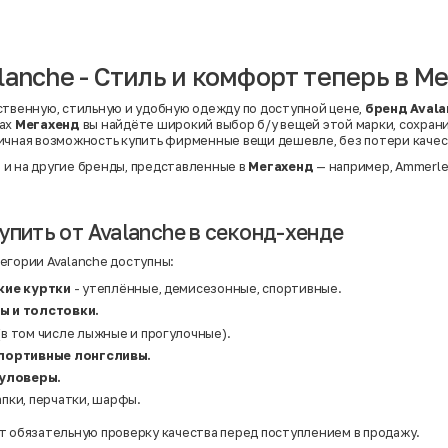
Вискоза | Нейлон
Вискоза | Полиэстер
й
Вискоза | Полиэстер | Хлопок
Вискоза | Эластан
lanche - Стиль и комфорт теперь в М
Искусственная замша
ный
Кашемир
Кашемир | Нейлон
ственную, стильную и удобную одежду по доступной цене,
бренд Avala
й
Кашемир | Хлопок
нах
Мегахенд
вы найдёте широкий выбор б/у вещей этой марки, сохран
Кашемир | Шерсть
ичная возможность купить фирменные вещи дешевле, без потери качес
Лён
й
Модал
и на другие бренды, представленные в
Мегахенд
— например,
Ammerl
Натуральная замша
Натуральная кожа
Нейлон
Полиэстер
упить от Avalanche в секонд-хенде
Полиэстер | Спандекс
Полиэстер | Хлопок
егории Avalanche доступны:
Полиэстер | Экокожа
Полиэстер | Эластан
кие куртки
- утеплённые, демисезонные, спортивные.
Сатин
 и толстовки.
Твид
Хлопок
(в том числе лыжные и прогулочные).
Хлопок | Эластан
портивные лонгсливы.
Шёлк
Шёлк | Шерсть
пуловеры.
Шерсть
апки, перчатки, шарфы.
Экокожа
Эластан
т обязательную проверку качества перед поступлением в продажу.