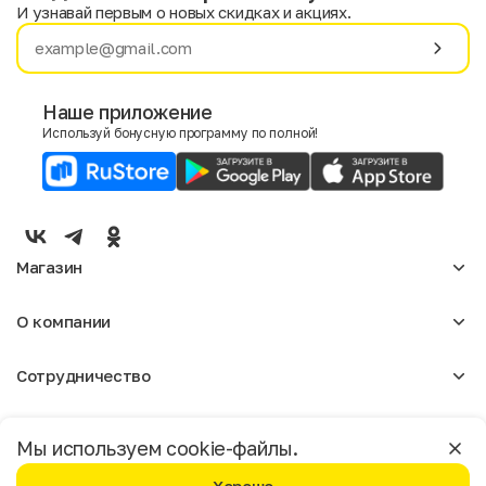
И узнавай первым о новых скидках и акциях.
Имя
Фамилия
Наше приложение
Используй бонусную программу по полной!
E-mail
Пол
Мужской
Женский
Магазин
Согласие на получение чеков по электронной почте
Женское
О компании
Мужское
Аксессуары
О нас
Детское
Сотрудничество
Отзывы
Блог
Оптовикам
Вакансии
Помощь
Москва
Арендодателям
Магазины
Мы используем cookie-файлы.
Реклама
Доставка и оплата
Бонусная программа
Условия пользования
Политика конфиденциальности