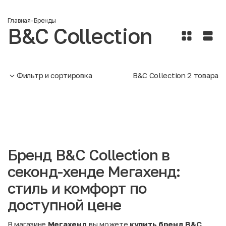
Главная
-
Бренды
B&C Collection
Фильтр и сортировка
B&C Collection
2
товара
Бренд B&C Collection в
секонд-хенде Мегахенд:
стиль и комфорт по
доступной цене
В магазине
Мегахенд
вы можете
купить бренд B&C