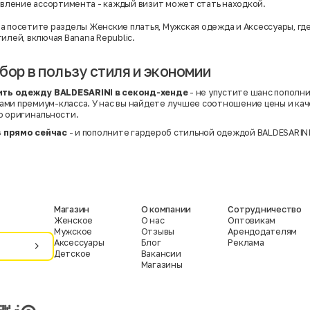
вление ассортимента - каждый визит может стать находкой.
ра посетите разделы
Женские платья
,
Мужская одежда
и
Аксессуары
, г
илей, включая Banana Republic.
бор в пользу стиля и экономии
ить одежду BALDESARINI в секонд-хенде
- не упустите шанс пополн
ми премиум-класса. У нас вы найдете лучшее соотношение цены и кач
ю оригинальности.
 прямо сейчас
- и пополните гардероб стильной одеждой BALDESARINI
Магазин
О компании
Сотрудничество
Женское
О нас
Оптовикам
Мужское
Отзывы
Арендодателям
Аксессуары
Блог
Реклама
Детское
Вакансии
Магазины