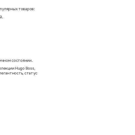
пулярных товаров:
й.
личном состоянии.
оллекции
Hugo Boss
,
легантность, статус