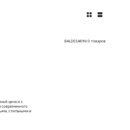
BALDESARINI
0
товаров
ной цене и с
 и современного
ыми, стильными и