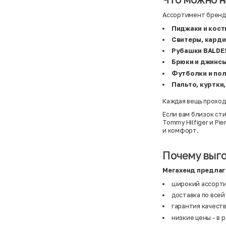
Atelier
31,5 (20 см)
Avalanche
34 (21,5 см)
Ассортимент бренда
AX Paris
3-5 лет
BALDESARINI
36
Пиджаки и кост
BALLY
36,5
Banana Republic
37
Свитеры, карди
Barrel
37,5
Рубашки BALDE
Basefield
38
Брюки и джинс
B&C Collection
38,5
Beck & Hersey
39
Футболки и по
Bench
39,5
Пальто, куртки
Benetton
3XL
Ben Sherman
3XL
Bershka
3XL
Каждая вещь проход
Bexleys
3XS
Если вам близок ст
Bexleys
40
Tommy Hilfiger
и
Pie
BF
41
и комфорт.
BF
42
Bivolino
43
Black Forest
44
Почему выго
Blind Date
44,5
Bogner
45
Bonita
46
Мегахенд предлаг
Boohoo
48+
широкий ассорти
Brax
4XL
British Knights
4XL
доставка по всей
Bruno Banani
4XL
гарантия качеств
Buena Vista
5-7 лет
Bugatti
5XL
низкие цены - в 
Burberry
5XL