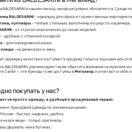
Нейлон
Полиэстер
 BALDESARINI в нашем секонд-хенде регулярно обновляется. Среди по
Полиэстер | Спандекс
Полиэстер | Хлопок
юмы BALDESARINI
- идеальны для офиса и торжественных мероприяти
Полиэстер | Экокожа
Полиэстер | Эластан
ганы, пуловеры
- тёплые, стильные, выполнены из шерсти, кашемира.
Сатин
SARINI
- от строгих классических до casual моделей.
Твид
ы
- удобные, с отличной посадкой.
Хлопок
Хлопок | Эластан
ло
- для повседневной носки.
Шёлк
, плащи
- на демисезон и зиму.
Шёлк | Шерсть
Шерсть
Экокожа
ит проверку качества и поступает в продажу только в хорошем или от
Эластан
иль BALDESARINI, рекомендуем также обратить внимание на мужские к
rre Cardin
— эти бренды тоже доступны в
Мегахенд
и сочетают в себе э
дно покупать у нас?
ает не просто одежду, а удобный и продуманный сервис:
мент брендовой одежды по сниженным ценам;
 России - быстро, надежно, удобно;
а на все вещи - только оригиналы;
разы дешевле, чем в бутиках;