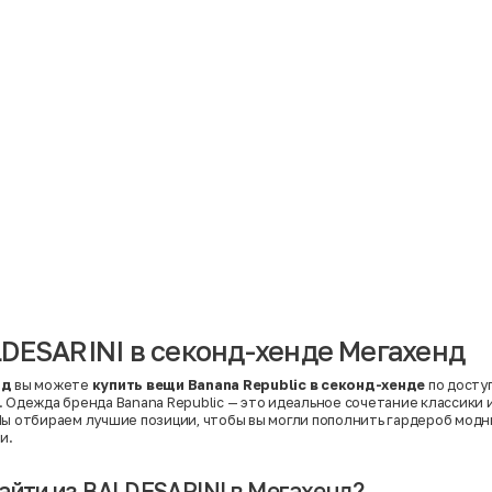
Материал
Акрил
Ангора
Ацетат
Бамбук
Бархат
Вельвет
Вискоза
Вискоза | Нейлон
Вискоза | Полиэстер
й
Вискоза | Полиэстер | Хлопок
Вискоза | Эластан
DESARINI в секонд-хенде Мегахенд
Искусственная замша
ный
Кашемир
Кашемир | Нейлон
нд
вы можете
купить вещи Banana Republic в секонд-хенде
по доступ
й
Кашемир | Хлопок
. Одежда бренда Banana Republic — это идеальное сочетание классики
Кашемир | Шерсть
Мы отбираем лучшие позиции, чтобы вы могли пополнить гардероб модн
Лён
и.
й
Модал
Натуральная замша
Натуральная кожа
айти из BALDESARINI в Мегахенд?