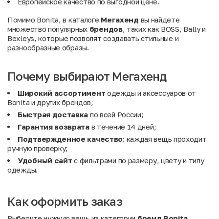
Европейское качество по выгодной цене.
Помимо Bonita, в каталоге
Мегахенд
вы найдете
множество популярных
брендов
, таких как
BOSS
,
Bally
и
Bexleys
, которые позволят создавать стильные и
разнообразные образы.
Почему выбирают Мегахенд
Широкий ассортимент
одежды и аксессуаров от
Bonita и других брендов;
Быстрая доставка
по всей России;
Гарантия возврата
в течение 14 дней;
Подтвержденное качество
: каждая вещь проходит
ручную проверку;
Удобный сайт
с фильтрами по размеру, цвету и типу
одежды.
Как оформить заказ
Выберите нужную вещь из категории
бренд Bonita
,