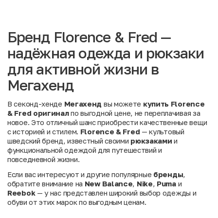
Бренд Florence & Fred —
надёжная одежда и рюкзаки
для активной жизни в
Мегахенд
В секонд-хенде
Мегахенд
вы можете
купить
Florence
& Fred оригинал
по выгодной цене, не переплачивая за
новое. Это отличный шанс приобрести качественные вещи
с историей и стилем.
Florence & Fred
— культовый
шведский бренд, известный своими
рюкзаками
и
функциональной одеждой для путешествий и
повседневной жизни.
Если вас интересуют и другие популярные
бренды
,
обратите внимание на
New Balance
,
Nike
,
Puma
и
Reebok
— у нас представлен широкий выбор одежды и
обуви от этих марок по выгодным ценам.