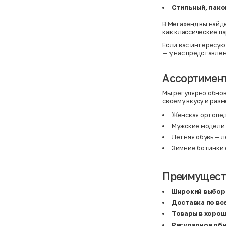
B&C Collection
38,5
Стильный, лако
Beck & Hersey
39
Bench
39,5
В Мегахенд вы най
Benetton
3XL
как классические па
Ben Sherman
3XL
Если вас интересую
Bershka
3XL
Bexleys
3XS
— у нас представле
Bexleys
40
BF
41
Ассортимент
BF
42
Bivolino
43
Black Forest
44
Мы регулярно обно
Blind Date
44,5
своему вкусу и раз
Bogner
45
Bonita
46
Женская ортопед
Boohoo
48+
Мужские модели 
Brax
4XL
Летняя обувь — л
British Knights
4XL
Bruno Banani
4XL
Зимние ботинки 
Buena Vista
5-7 лет
Bugatti
5XL
Burberry
5XL
Преимуществ
C&A
5XL
Calvin Klein
62 см (3 мес.)
Camel Active
68 см (6 мес.)
Широкий выбор
Camp David
6-9 мес.
Доставка по вс
Caprice
6XL
Товары в хоро
Carhartt
6XL
Carlo Colucci
6XL
Регулярное об