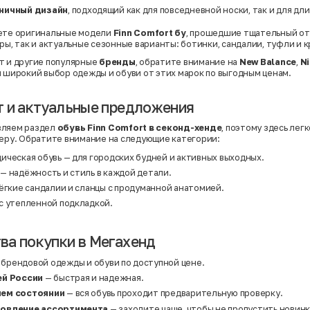
Хлопок
ничный дизайн
, подходящий как для повседневной носки, так и для дл
Хлопок | Эластан
Шёлк
дете оригинальные модели
Finn Comfort бу
, прошедшие тщательный от
Шёлк | Шерсть
ры, так и актуальные сезонные варианты: ботинки, сандалии, туфли и к
Шерсть
т и другие популярные
бренды
, обратите внимание на
New Balance
,
N
Экокожа
Эластан
н широкий выбор одежды и обуви от этих марок по выгодным ценам.
 и актуальные предложения
вляем раздел
обувь Finn Comfort в секонд-хенде
, поэтому здесь лег
меру. Обратите внимание на следующие категории:
ическая обувь — для городских будней и активных выходных.
— надёжность и стиль в каждой детали.
ёгкие сандалии и сланцы с продуманной анатомией.
с утепленной подкладкой.
а покупки в Мегахенд
брендовой одежды и обуви по доступной цене.
ей России
— быстрая и надежная.
шем состоянии
— вся обувь проходит предварительную проверку.
новление ассортимента
— заходите чаще, чтобы не пропустить новинк