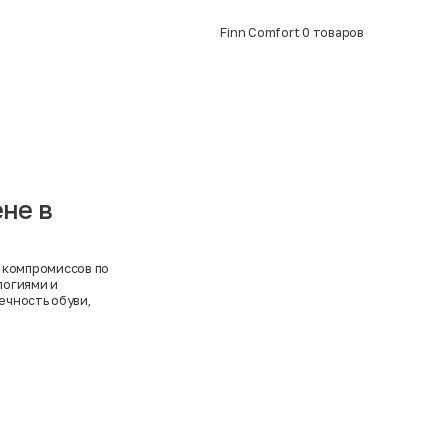
Finn Comfort
0
товаров
ене в
 компромиссов по
логиями и
ечность обуви,