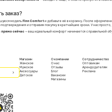
ь заказ?
вшуюся модель
Finn Comfort
и добавьте её в корзину. После оформлени
 подтверждения и отправим покупку в кратчайшие сроки. У нас просто,
 прямо сейчас
— ваш идеальный комфорт начинается с правильной об
Магазин
О компании
Сотрудничество
Женское
О нас
Оптовикам
Мужское
Отзывы
Арендодателям
Аксессуары
Блог
Реклама
Детское
Вакансии
Магазины