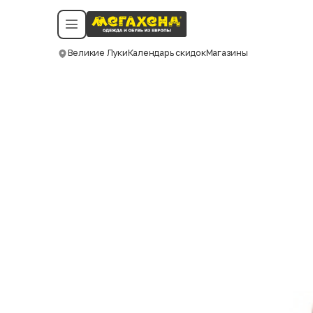
Условия пользования
Политика конфиденциальности
Смотреть все даты
©️ Мегахенд 2026. Все права защищены.
Великие Луки
Календарь скидок
Магазины
Москва