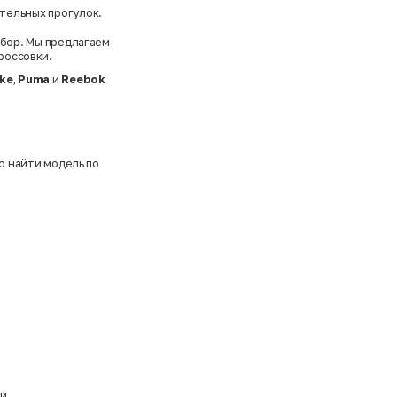
ительных прогулок.
бор. Мы предлагаем
россовки.
ike
,
Puma
и
Reebok
ко найти модель по
и.