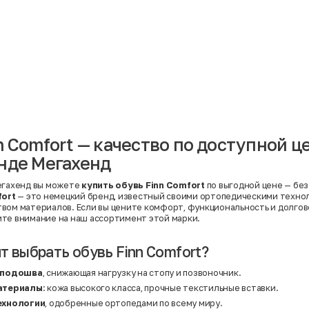
Материал
Акрил
Ангора
Ацетат
Бамбук
Бархат
Вельвет
Вискоза
Вискоза | Нейлон
Вискоза | Полиэстер
й
Вискоза | Полиэстер | Хлопок
Вискоза | Эластан
n Comfort — качество по доступной ц
Искусственная замша
ный
Кашемир
нде Мегахенд
Кашемир | Нейлон
й
Кашемир | Хлопок
Кашемир | Шерсть
егахенд вы можете
купить обувь Finn Comfort
по выгодной цене — без
Лён
fort
— это немецкий бренд, известный своими ортопедическими техно
й
Модал
вом материалов. Если вы цените комфорт, функциональность и долгов
Натуральная замша
те внимание на наш ассортимент этой марки.
Натуральная кожа
Нейлон
Полиэстер
т выбрать обувь Finn Comfort?
Полиэстер | Спандекс
Полиэстер | Хлопок
 подошва
, снижающая нагрузку на стопу и позвоночник.
Полиэстер | Экокожа
Полиэстер | Эластан
атериалы
: кожа высокого класса, прочные текстильные вставки.
Сатин
ехнологии
, одобренные ортопедами по всему миру.
Твид