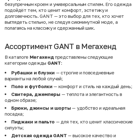
безупречным кроем и универсальным стилем. Его одежда
подойдёт тем, кто ценит комфорт, эстетику и
долговечность. GANT — это выбор для тех, кто хочет
выглядеть стильно, не следуя сиюминутной моде, а
полагаясь на классику и сдержанный шик.
Ассортимент GANT в Мегахенд
В каталоге
Мегахенд
представлены следующие
категории одежды
GANT
:
Рубашки и блузки
— строгие и повседневные
варианты на любой случай;
Поло и футболки
— комфорт и стиль на каждый день;
Свитера, джемперы
— теплота и элегантность в
одном образе;
Брюки, джинсы и шорты
— удобство и идеальная
посадка;
Пиджаки и пальто
— для тех, кто ценит классические
силуэты;
Детская одежда GANT
— высокое качество и