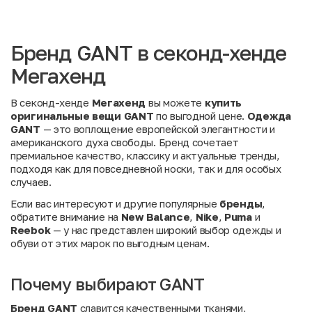
Бренд GANT в секонд-хенде
Мегахенд
В секонд-хенде
Мегахенд
вы можете
купить
оригинальные вещи GANT
по выгодной цене.
Одежда
GANT
— это воплощение европейской элегантности и
американского духа свободы. Бренд сочетает
премиальное качество, классику и актуальные тренды,
подходя как для повседневной носки, так и для особых
случаев.
Если вас интересуют и другие популярные
бренды
,
обратите внимание на
New Balance
,
Nike
,
Puma
и
Reebok
— у нас представлен широкий выбор одежды и
обуви от этих марок по выгодным ценам.
Почему выбирают GANT
Бренд GANT
славится качественными тканями,