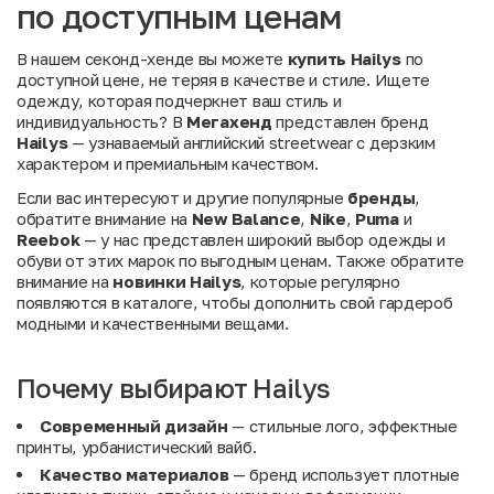
по доступным ценам
В нашем секонд-хенде вы можете
купить Hailys
по
доступной цене, не теряя в качестве и стиле. Ищете
одежду, которая подчеркнет ваш стиль и
индивидуальность? В
Мегахенд
представлен бренд
Hailys
— узнаваемый английский streetwear с дерзким
характером и премиальным качеством.
Если вас интересуют и другие популярные
бренды
,
обратите внимание на
New Balance
,
Nike
,
Puma
и
Reebok
— у нас представлен широкий выбор одежды и
обуви от этих марок по выгодным ценам. Также обратите
внимание на
новинки Hailys
, которые регулярно
появляются в каталоге, чтобы дополнить свой гардероб
модными и качественными вещами.
Почему выбирают Hailys
Современный дизайн
— стильные лого, эффектные
принты, урбанистический вайб.
Качество материалов
— бренд использует плотные