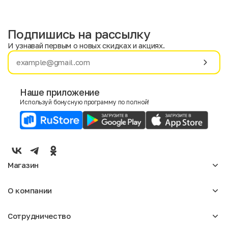
Подпишись на рассылку
И узнавай первым о новых скидках и акциях.
Имя
Фамилия
Наше приложение
Используй бонусную программу по полной!
E-mail
Пол
Мужской
Женский
Магазин
Согласие на получение чеков по электронной почте
Женское
О компании
Мужское
Аксессуары
О нас
Детское
Сотрудничество
Отзывы
Блог