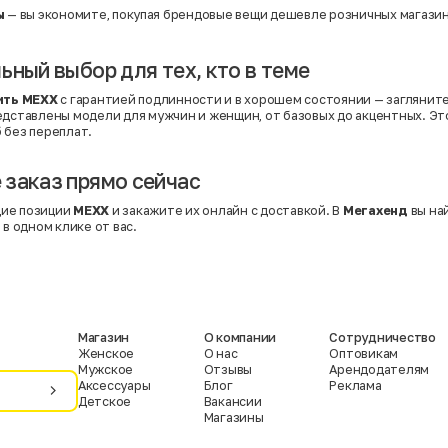
ы
— вы экономите, покупая брендовые вещи дешевле розничных магазин
ьный выбор для тех, кто в теме
ить MEXX
с гарантией подлинности и в хорошем состоянии — загляните
редставлены модели для мужчин и женщин, от базовых до акцентных. Э
 без переплат.
заказ прямо сейчас
ие позиции
MEXX
и закажите их онлайн с доставкой. В
Мегахенд
вы на
 в одном клике от вас.
Магазин
О компании
Сотрудничество
Женское
О нас
Оптовикам
Мужское
Отзывы
Арендодателям
Аксессуары
Блог
Реклама
Детское
Вакансии
Магазины