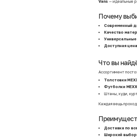
Atelier
31,5 (20 см)
Vans
— идеальные р
Avalanche
34 (21,5 см)
AX Paris
3-5 лет
BALDESARINI
36
Почему выб
BALLY
36,5
Banana Republic
37
Современный д
Barrel
37,5
Качество мате
Basefield
38
B&C Collection
38,5
Универсальные
Beck & Hersey
39
Доступная цен
Bench
39,5
Benetton
3XL
Ben Sherman
3XL
Bershka
3XL
Что вы найд
Bexleys
3XS
Bexleys
40
Ассортимент постоя
BF
41
BF
42
Толстовки MEX
Bivolino
43
Футболки MEX
Black Forest
44
Blind Date
44,5
Штаны, худи, кур
Bogner
45
Bonita
46
Каждая вещь проход
Boohoo
48+
Brax
4XL
British Knights
4XL
Преимуществ
Bruno Banani
4XL
Buena Vista
5-7 лет
Доставка по вс
Bugatti
5XL
Широкий выбор
Burberry
5XL