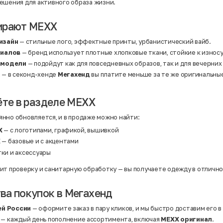
Нейлон
ешения для активного образа жизни.
Полиэстер
Полиэстер | Спандекс
Полиэстер | Хлопок
ирают MEXX
Полиэстер | Экокожа
Полиэстер | Эластан
изайн
— стильные лого, эффектные принты, урбанистический вайб.
Сатин
риалов
— бренд использует плотные хлопковые ткани, стойкие к износ
Твид
Хлопок
 модели
— подойдут как для повседневных образов, так и для вечерних
Хлопок | Эластан
а
— в секонд-хенде
Мегахенд
вы платите меньше за те же оригинальны
Шёлк
Шёлк | Шерсть
Шерсть
Экокожа
ёте в разделе MEXX
Эластан
нно обновляется, и в продаже можно найти:
X
— с логотипами, графикой, вышивкой
X
— базовые и с акцентами
тки и аксессуары
ит проверку и санитарную обработку — вы получаете одежду в отличн
а покупок в Мегахенд
ей России
— оформите заказ в пару кликов, и мы быстро доставим его в
— каждый день пополнение ассортимента, включая
MEXX оригинал
.