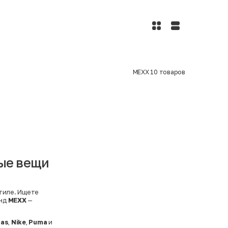
MEXX
10
товаров
ные вещи
стиле. Ищете
енд
MEXX
—
das
,
Nike
,
Puma
и