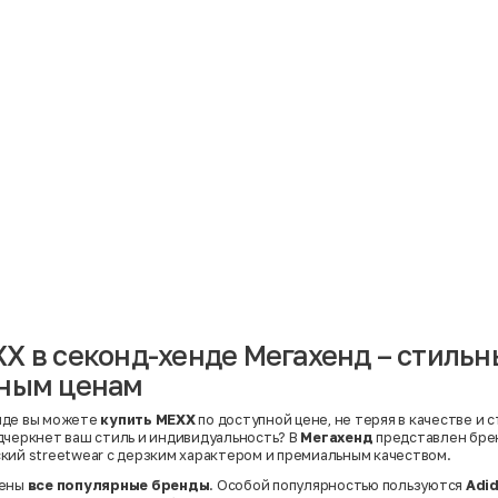
Материал
Акрил
Ангора
Ацетат
Бамбук
Бархат
Вельвет
Вискоза
Вискоза | Нейлон
Вискоза | Полиэстер
й
Вискоза | Полиэстер | Хлопок
Вискоза | Эластан
X в секонд-хенде Мегахенд – стиль
Искусственная замша
ный
Кашемир
пным ценам
Кашемир | Нейлон
й
Кашемир | Хлопок
Кашемир | Шерсть
нде вы можете
купить MEXX
по доступной цене, не теряя в качестве и 
Лён
дчеркнет ваш стиль и индивидуальность? В
Мегахенд
представлен бр
й
Модал
кий streetwear с дерзким характером и премиальным качеством.
Натуральная замша
Натуральная кожа
лены
все популярные бренды
. Особой популярностью пользуются
Adi