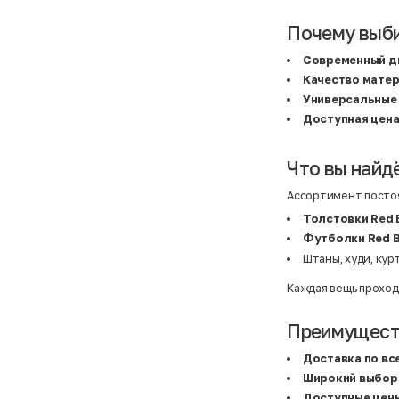
Atelier
31,5 (20 см)
Avalanche
34 (21,5 см)
Почему выби
AX Paris
3-5 лет
BALDESARINI
36
BALLY
36,5
Современный д
Banana Republic
37
Качество мате
Barrel
37,5
Basefield
38
Универсальные
B&C Collection
38,5
Доступная цен
Beck & Hersey
39
Bench
39,5
Benetton
3XL
Что вы найдё
Ben Sherman
3XL
Bershka
3XL
Bexleys
3XS
Ассортимент постоя
Bexleys
40
BF
41
Толстовки Red 
BF
42
Футболки Red B
Bivolino
43
Штаны, худи, кур
Black Forest
44
Blind Date
44,5
Bogner
45
Каждая вещь проход
Bonita
46
Boohoo
48+
Brax
4XL
Преимуществ
British Knights
4XL
Bruno Banani
4XL
Доставка по вс
Buena Vista
5-7 лет
Широкий выбор
Bugatti
5XL
Burberry
5XL
Доступные цен