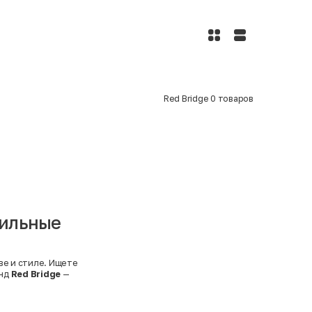
Red Bridge
0
товаров
тильные
ве и стиле. Ищете
енд
Red Bridge
—