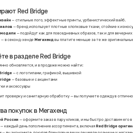
Нейлон
Полиэстер
рают Red Bridge
Полиэстер | Спандекс
Полиэстер | Хлопок
Полиэстер | Экокожа
изайн
— стильные лого, эффектные принты, урбанистический вайб.
Полиэстер | Эластан
риалов
— бренд использует плотные хлопковые ткани, стойкие к износ
Сатин
Твид
 модели
— подойдут как для повседневных образов, так и для вечерних
Хлопок
а
— в секонд-хенде
Мегахенд
вы платите меньше за те же оригинальны
Хлопок | Эластан
Шёлк
Шёлк | Шерсть
те в разделе Red Bridge
Шерсть
Экокожа
Эластан
нно обновляется, и в продаже можно найти:
Bridge
— с логотипами, графикой, вышивкой
ridge
— базовые и с акцентами
тки и аксессуары
ит проверку и санитарную обработку — вы получаете одежду в отличн
а покупок в Мегахенд
ей России
— оформите заказ в пару кликов, и мы быстро доставим его в
— каждый день пополнение ассортимента, включая
Red Bridge оригин
ы
— вы экономите, покупая брендовые вещи дешевле розничных магазин