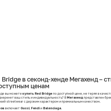
Материал
Акрил
Ангора
Ацетат
Бамбук
Бархат
Вельвет
Вискоза
Вискоза | Нейлон
Вискоза | Полиэстер
й
Вискоза | Полиэстер | Хлопок
Вискоза | Эластан
 Bridge в секонд-хенде Мегахенд – с
Искусственная замша
ный
Кашемир
доступным ценам
Кашемир | Нейлон
й
Кашемир | Хлопок
Кашемир | Шерсть
нде вы можете
купить Red Bridge
по доступной цене, не теряя в качест
Лён
дчеркнет ваш стиль и индивидуальность? В
Мегахенд
представлен бр
й
Модал
кий streetwear с дерзким характером и премиальным качеством.
Натуральная замша
Натуральная кожа
дов
включает
Gucci
,
Fendi
и
Balenciaga
.