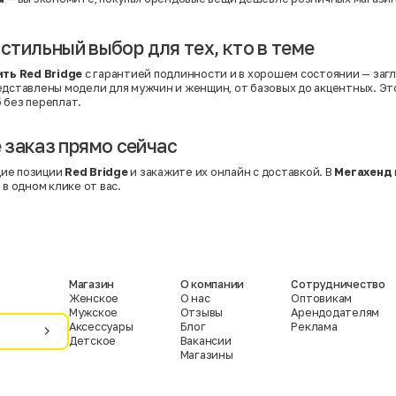
 стильный выбор для тех, кто в теме
ить Red Bridge
с гарантией подлинности и в хорошем состоянии — загл
редставлены модели для мужчин и женщин, от базовых до акцентных. Э
 без переплат.
заказ прямо сейчас
ие позиции
Red Bridge
и закажите их онлайн с доставкой. В
Мегахенд
 в одном клике от вас.
Магазин
О компании
Сотрудничество
Женское
О нас
Оптовикам
Мужское
Отзывы
Арендодателям
Аксессуары
Блог
Реклама
Детское
Вакансии
Магазины