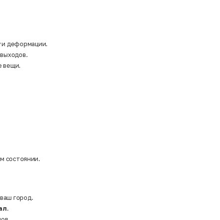
у и деформации.
 выходов.
е вещи.
ом состоянии.
 ваш город.
ал
.
ов.