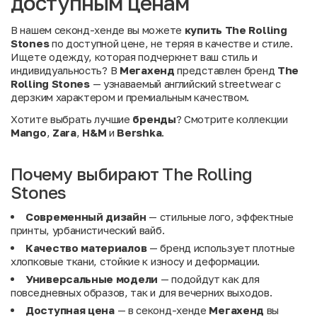
доступным ценам
В нашем секонд-хенде вы можете
купить The Rolling
Stones
по доступной цене, не теряя в качестве и стиле.
Ищете одежду, которая подчеркнет ваш стиль и
индивидуальность? В
Мегахенд
представлен бренд
The
Rolling Stones
— узнаваемый английский streetwear с
дерзким характером и премиальным качеством.
Хотите выбрать лучшие
бренды
? Смотрите коллекции
Mango
,
Zara
,
H&M
и
Bershka
.
Почему выбирают The Rolling
Stones
Современный дизайн
— стильные лого, эффектные
принты, урбанистический вайб.
Качество материалов
— бренд использует плотные
хлопковые ткани, стойкие к износу и деформации.
Универсальные модели
— подойдут как для
повседневных образов, так и для вечерних выходов.
Доступная цена
— в секонд-хенде
Мегахенд
вы