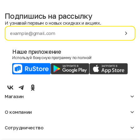
Подпишись на рассылку
И узнавай первым о новых скидках и акциях.
Имя
Фамилия
Наше приложение
Используй бонусную программу по полной!
E-mail
Пол
Мужской
Женский
Магазин
Согласие на получение чеков по электронной почте
Женское
О компании
Мужское
Аксессуары
О нас
Детское
Сотрудничество
Отзывы
Блог
Оптовикам