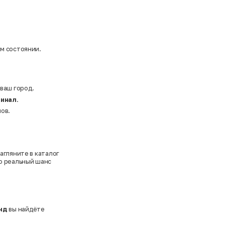
ом состоянии.
 ваш город.
гинал
.
ов.
агляните в каталог
то реальный шанс
нд
вы найдёте