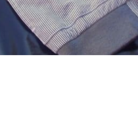
Материал
Акрил
Ангора
Ацетат
Бамбук
Бархат
Вельвет
Вискоза