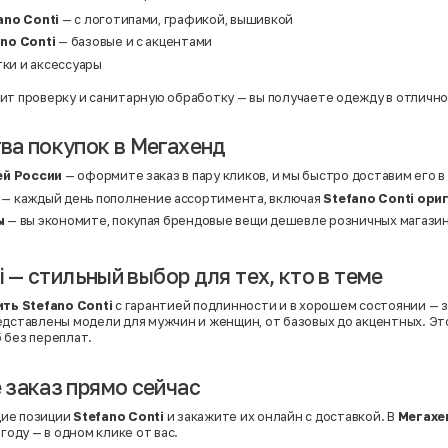
ano Conti
— с логотипами, графикой, вышивкой
no Conti
— базовые и с акцентами
тки и аксессуары
ит проверку и санитарную обработку — вы получаете одежду в отличн
а покупок в Мегахенд
ей России
— оформите заказ в пару кликов, и мы быстро доставим его в
— каждый день пополнение ассортимента, включая
Stefano Conti ори
ы
— вы экономите, покупая брендовые вещи дешевле розничных магазин
i — стильный выбор для тех, кто в теме
ить Stefano Conti
с гарантией подлинности и в хорошем состоянии — з
редставлены модели для мужчин и женщин, от базовых до акцентных. Э
 без переплат.
заказ прямо сейчас
ие позиции
Stefano Conti
и закажите их онлайн с доставкой. В
Мегахе
ыгоду — в одном клике от вас.