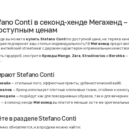
Вискоза | Нейлон
Вискоза | Полиэстер
й
Вискоза | Полиэстер | Хлопок
Вискоза | Эластан
fano Conti в секонд-хенде Мегахенд 
Искусственная замша
ный
Кашемир
доступным ценам
Кашемир | Нейлон
й
Кашемир | Хлопок
Кашемир | Шерсть
нде вы можете
купить Stefano Conti
по доступной цене, не теряя в кач
Лён
рая подчеркнет ваш стиль и индивидуальность? В
Мегахенд
представл
й
Модал
английский streetwear с дерзким характером и премиальным качество
Натуральная замша
Натуральная кожа
ть гардероб, смотрите
бренды
Mango
,
Zara
,
Stradivarius
и
Bershka
— 
Нейлон
.
Полиэстер
Полиэстер | Спандекс
Полиэстер | Хлопок
рают Stefano Conti
Полиэстер | Экокожа
Полиэстер | Эластан
изайн
— стильные лого, эффектные принты, урбанистический вайб.
Сатин
риалов
— бренд использует плотные хлопковые ткани, стойкие к износ
Твид
Хлопок
 модели
— подойдут как для повседневных образов, так и для вечерних
Хлопок | Эластан
а
— в секонд-хенде
Мегахенд
вы платите меньше за те же оригинальны
Шёлк
Шёлк | Шерсть
Шерсть
Экокожа
те в разделе Stefano Conti
Эластан
нно обновляется, и в продаже можно найти: