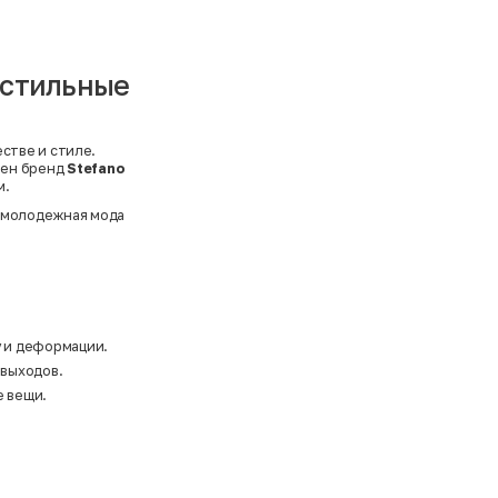
– стильные
естве и стиле.
ен бренд
Stefano
м.
молодежная мода
у и деформации.
 выходов.
е вещи.