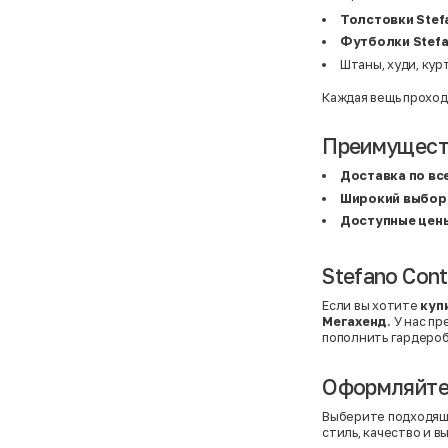
BF
41
BF
42
Толстовки Stef
Bivolino
43
Футболки Stefa
Black Forest
44
Blind Date
44,5
Штаны, худи, кур
Bogner
45
Bonita
46
Каждая вещь проход
Boohoo
48+
Brax
4XL
British Knights
4XL
Преимуществ
Bruno Banani
4XL
Buena Vista
5-7 лет
Доставка по вс
Bugatti
5XL
Широкий выбор
Burberry
5XL
C&A
5XL
Доступные цен
Calvin Klein
62 см (3 мес.)
Camel Active
68 см (6 мес.)
Camp David
6-9 мес.
Stefano Cont
Caprice
6XL
Carhartt
6XL
Если вы хотите
куп
Carlo Colucci
6XL
Мегахенд
. У нас п
Cavori
80 см (12 мес.)
Champion
8-10 лет
пополнить гардероб
Chloe
86 см (18 мес.)
Christian Berg
9-18 мес.
Оформляйте 
Ciao
98 см (3 года)
CityLine
L
Claudio Conti
L
Выберите подходящ
CLOCKHAUSE
L/XL
стиль, качество и в
&Co
L/XL