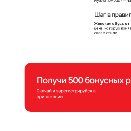
Нужна помощь?
— на
Шаг в прави
Женская обувь от
цена, которую прия
своём стиле.