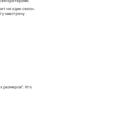
всем критериям.
жит не один сезон.
агу навстречу
х размеров". Кто