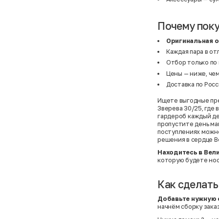
Почему поку
Оригинальная 
Каждая пара в от
Отбор только по
Цены — ниже, чем
Доставка по Росс
Ищете выгодные пре
Зверева 30/25, где
гардероб каждый ден
пропустите день ма
поступлениях можно
решения в сердце В
Находитесь в Вел
которую будете нос
Как сделать
Добавьте нужную 
начнём сборку заказ