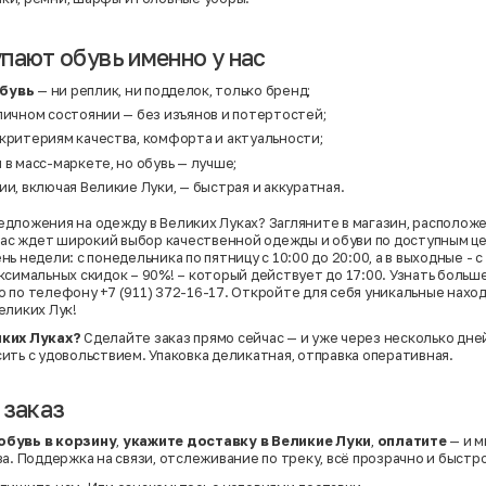
пают обувь именно у нас
обувь
— ни реплик, ни подделок, только бренд;
личном состоянии — без изъянов и потертостей;
 критериям качества, комфорта и актуальности;
 в масс-маркете, но обувь — лучше;
ии, включая Великие Луки, — быстрая и аккуратная.
дложения на одежду в Великих Луках? Загляните в магазин, расположе
 вас ждет широкий выбор качественной одежды и обуви по доступным ц
ь недели: с понедельника по пятницу с 10:00 до 20:00, а в выходные - с 
ксимальных скидок – 90%! – который действует до 17:00. Узнать больше
 по телефону +7 (911) 372-16-17. Откройте для себя уникальные нахо
еликих Лук!
иких Луках?
Сделайте заказ прямо сейчас — и уже через несколько дней
ить с удовольствием. Упаковка деликатная, отправка оперативная.
 заказ
обувь в корзину
,
укажите доставку в Великие Луки
,
оплатите
— и м
а. Поддержка на связи, отслеживание по треку, всё прозрачно и быстро