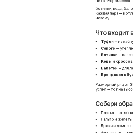
нет компромиссов 
Ботинки, кеды, бале
Каждая пара — в отл
новому.
Что входит 
Туфли
— на каблу
Сапоги
— утеплё
Ботинки
— класс
Кеды и кроссов
Балетки
— для л
Брендовая обу
Размерный ряд от 35
успел — тот на высо
Собери обра
Платья
— от лёгк
Пальто
и
жилеты
Брюки
и
джинсы
—
Аксессуары
— сум