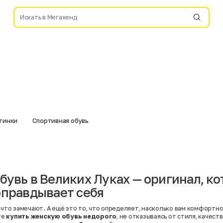
отинки
Спортивная обувь
бувь в Великих Луках — оригинал, к
оправдывает себя
 что замечают. А ещё это то, что определяет, насколько вам комфортно 
те
купить женскую обувь недорого
, не отказываясь от стиля, качест