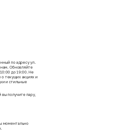
нный по адресу ул.
енам. Обновляйте
10:00 до 19:00. Не
 о текущих акциях и
дки и стильные
 вы получите пару,
ы моментально
.