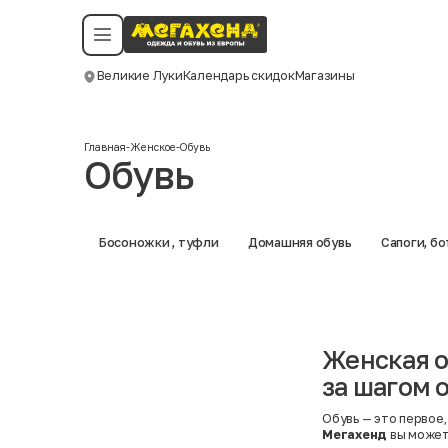
Условия пользования
Политика конфиденциальности
Смотреть все даты
©️ Мегахенд 2026. Все права защищены.
Великие Луки
Календарь скидок
Магазины
Москва
Главная
-
Женское
-
Обувь
Обувь
Босоножки , туфли
Домашняя обувь
Сапоги, б
Женская о
за шагом 
Обувь — это первое,
Мегахенд
вы може