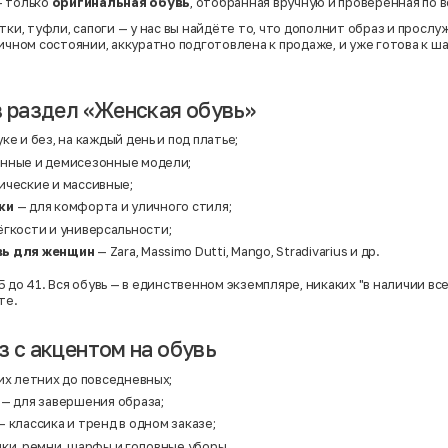
— только
оригинальная обувь
, отобранная вручную и проверенная по 
тки, туфли, сапоги — у нас вы найдёте то, что дополнит образ и прослу
ичном состоянии, аккуратно подготовлена к продаже, и уже готова к ш
в раздел «Женская обувь»
ке и без, на каждый день и под платье;
нные и демисезонные модели;
ические и массивные;
ки
— для комфорта и уличного стиля;
ёгкости и универсальности;
вь для женщин
— Zara, Massimo Dutti, Mango, Stradivarius и др.
 до 41. Вся обувь — в единственном экземпляре, никаких "в наличии все
те.
з с акцентом на обувь
их летних до повседневных;
— для завершения образа;
 классика и тренд в одном заказе;
ки, ремни, шарфы и головные уборы.