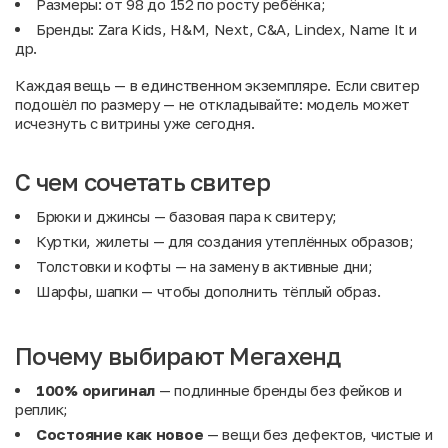
Размеры: от 98 до 152 по росту ребёнка;
Бренды: Zara Kids, H&M, Next, C&A, Lindex, Name It и
др.
Каждая вещь — в единственном экземпляре. Если свитер
подошёл по размеру — не откладывайте: модель может
исчезнуть с витрины уже сегодня.
С чем сочетать свитер
Брюки и джинсы
— базовая пара к свитеру;
Куртки, жилеты
— для создания утеплённых образов;
Толстовки и кофты
— на замену в активные дни;
Шарфы, шапки
— чтобы дополнить тёплый образ.
Почему выбирают Мегахенд
100% оригинал
— подлинные бренды без фейков и
реплик;
Состояние как новое
— вещи без дефектов, чистые и