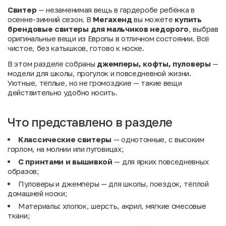
Свитер
— незаменимая вещь в гардеробе ребёнка в
осенне-зимний сезон. В
Мегахенд
вы можете
купить
брендовые свитеры для мальчиков недорого
, выбрав
оригинальные вещи из Европы в отличном состоянии. Всё
чистое, без катышков, готово к носке.
В этом разделе собраны
джемперы, кофты, пуловеры
—
модели для школы, прогулок и повседневной жизни.
Уютные, тёплые, но не громоздкие — такие вещи
действительно удобно носить.
Что представлено в разделе
Классические свитеры
— однотонные, с высоким
горлом, на молнии или пуговицах;
С принтами и вышивкой
— для ярких повседневных
образов;
Пуловеры и джемперы — для школы, поездок, тёплой
домашней носки;
Материалы: хлопок, шерсть, акрил, мягкие смесовые
ткани;