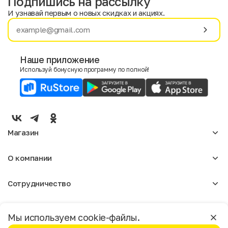
Подпишись на рассылку
И узнавай первым о новых скидках и акциях.
Имя
Фамилия
Наше приложение
Используй бонусную программу по полной!
E-mail
Пол
Мужской
Женский
Магазин
Согласие на получение чеков по электронной почте
Женское
О компании
Мужское
Аксессуары
О нас
Детское
Сотрудничество
Отзывы
Блог
Оптовикам
Вакансии
Помощь
Москва
Арендодателям
Магазины
Мы используем cookie-файлы.
Реклама
Доставка и оплата
Бонусная программа