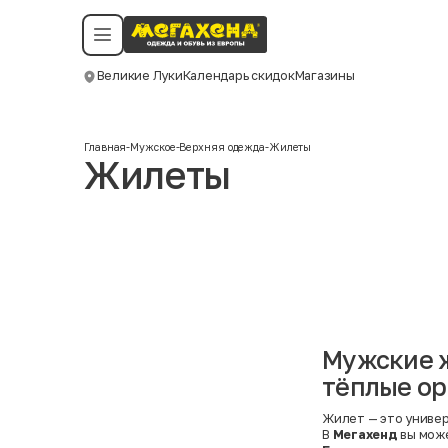
Условия пользования
Политика конфиденциальности
Смотреть все даты
©️ Мегахенд 2026. Все права защищены.
Великие Луки
Календарь скидок
Магазины
Москва
Главная
-
Мужское
-
Верхняя одежда
-
Жилеты
Жилеты
Мужские ж
тёплые ор
Жилет — это универ
В
Мегахенд
вы мож