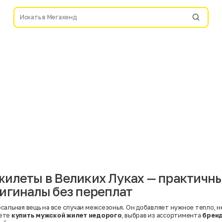
илеты в Великих Луках — практичны
игиналы без переплат
сальная вещь на все случаи межсезонья. Он добавляет нужное тепло, н
ете
купить мужской жилет недорого
, выбрав из ассортимента
брен