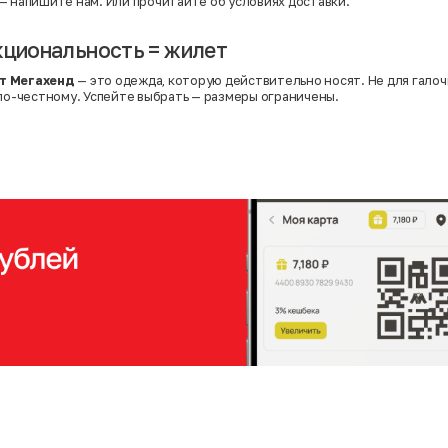
— напишите нам. Или
прочитайте об условиях доставки
.
кциональность = жилет
т Мегахенд
— это одежда, которую действительно носят. Не для галочк
 по-честному. Успейте выбрать — размеры ограничены.