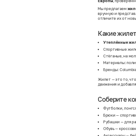
Европы
, проверенн
Мы предлагаем
жил
вручную и представ
отличите их от новы
Какие жилет
Утеплённые жи
Спортивные жиле
Стёганые, на мо
Материалы: поли
Бренды: Columbia,
Жилет — это то, чт
движения и добавля
Соберите к
Футболки, лонгс
Брюки
— спортивн
Рубашки
— для ра
Обувь
— кроссовк
Аксессуары
— бей