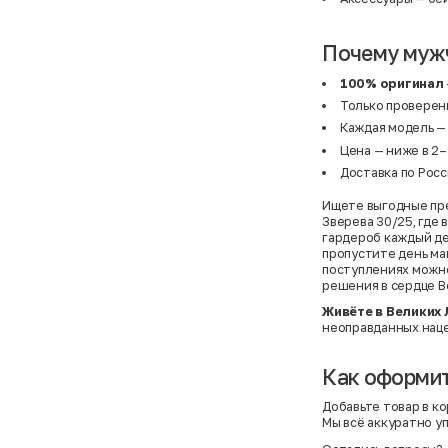
Почему муж
100% оригинал
Только проверен
Каждая модель — 
Цена — ниже в 2–
Доставка по Росс
Ищете выгодные пре
Зверева 30/25, где
гардероб каждый ден
пропустите день ма
поступлениях можно
решения в сердце В
Живёте в Великих 
неоправданных нацен
Как оформит
Добавьте товар в ко
Мы всё аккуратно у