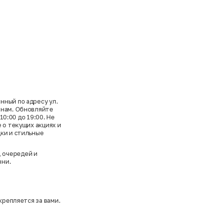
нный по адресу ул.
енам. Обновляйте
10:00 до 19:00. Не
 о текущих акциях и
дки и стильные
 очередей и
зни.
крепляется за вами.