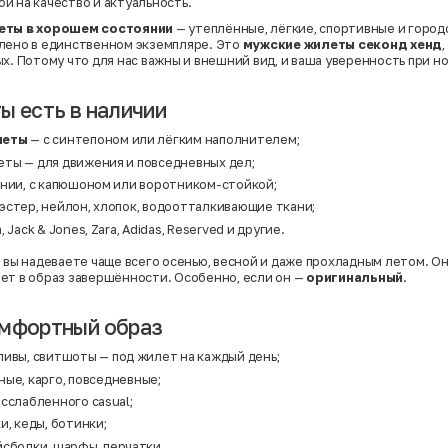
ой на качество и актуальность.
еты в хорошем состоянии
— утеплённые, лёгкие, спортивные и город
лено в единственном экземпляре. Это
мужские жилеты секонд хенд
,
х. Потому что для нас важны и внешний вид, и ваша уверенность при но
ы есть в наличии
леты
— с синтепоном или лёгким наполнителем;
ты — для движения и повседневных дел;
лнии, с капюшоном или воротником-стойкой;
эстер, нейлон, хлопок, водоотталкивающие ткани;
 Jack & Jones, Zara, Adidas, Reserved и другие.
о вы надеваете чаще всего осенью, весной и даже прохладным летом. О
ет в образ завершённости. Особенно, если он —
оригинальный
.
омфортный образ
ливы, свитшоты
— под жилет на каждый день;
ые, карго, повседневные;
сслабленного casual;
и, кеды, ботинки;
сболки, шарфы, перчатки.