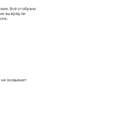
ские. Всё отобрано
 но вы вряд ли
ске.
н не сковывает