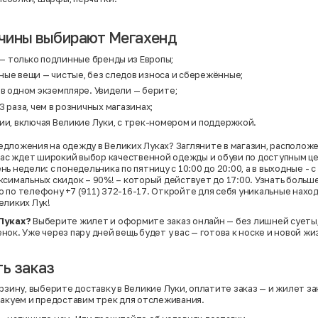
чины выбирают Мегахенд
— только подлинные бренды из Европы;
ные вещи — чистые, без следов износа и сбережённые;
в одном экземпляре. Увидели — берите;
3 раза, чем в розничных магазинах;
ии, включая Великие Луки, с трек-номером и поддержкой.
дложения на одежду в Великих Луках? Загляните в магазин, расположе
 вас ждет широкий выбор качественной одежды и обуви по доступным ц
ь недели: с понедельника по пятницу с 10:00 до 20:00, а в выходные - с 
ксимальных скидок – 90%! – который действует до 17:00. Узнать больше
 по телефону +7 (911) 372-16-17. Откройте для себя уникальные нахо
еликих Лук!
Луках?
Выберите жилет и оформите заказ онлайн — без лишней суеты,
ок. Уже через пару дней вещь будет у вас — готова к носке и новой жи
ь заказ
рзину, выберите доставку в Великие Луки, оплатите заказ — и жилет за
пакуем и предоставим трек для отслеживания.