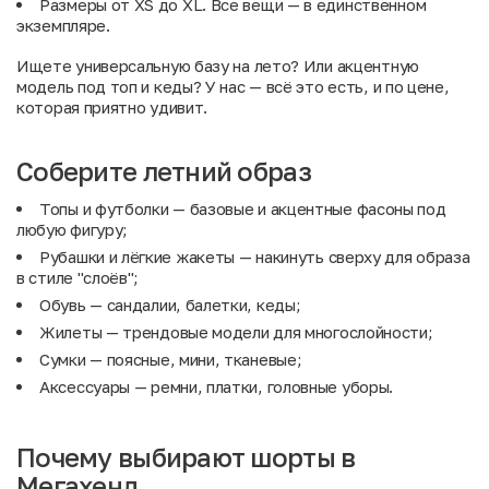
Размеры от XS до XL. Все вещи — в единственном
экземпляре.
Ищете универсальную базу на лето? Или акцентную
модель под топ и кеды? У нас — всё это есть, и по цене,
которая приятно удивит.
Соберите летний образ
Топы и футболки
— базовые и акцентные фасоны под
любую фигуру;
Рубашки и лёгкие жакеты
— накинуть сверху для образа
в стиле "слоёв";
Обувь
— сандалии, балетки, кеды;
Жилеты
— трендовые модели для многослойности;
Сумки
— поясные, мини, тканевые;
Аксессуары
— ремни, платки, головные уборы.
Почему выбирают шорты в
Мегахенд