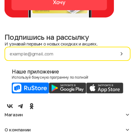
Подпишись на рассылку
И узнавай первым о новых скидках и акциях.
Имя
Фамилия
Наше приложение
Используй бонусную программу по полной!
E-mail
Пол
Мужской
Женский
Магазин
Согласие на получение чеков по электронной почте
Женское
О компании
Мужское