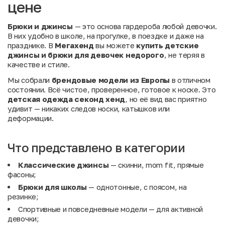
цене
Брюки и джинсы
— это основа гардероба любой девочки.
В них удобно в школе, на прогулке, в поездке и даже на
празднике. В
Мегахенд
вы можете
купить детские
джинсы и брюки для девочек недорого
, не теряя в
качестве и стиле.
Мы собрали
брендовые модели из Европы
в отличном
состоянии. Всё чистое, проверенное, готовое к носке. Это
детская одежда секонд хенд
, но её вид вас приятно
удивит — никаких следов носки, катышков или
деформации.
Что представлено в категории
Классические джинсы
— скинни, mom fit, прямые
фасоны;
Брюки для школы
— однотонные, с поясом, на
резинке;
Спортивные и повседневные модели — для активной
девочки;