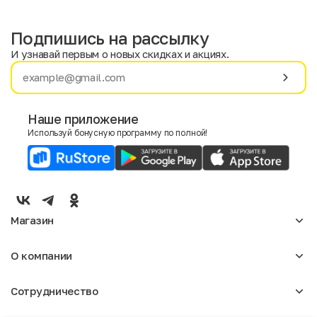
Подпишись на рассылку
И узнавай первым о новых скидках и акциях.
Имя
Фамилия
Наше приложение
Используй бонусную программу по полной!
E-mail
Пол
Мужской
Женский
Магазин
Согласие на получение чеков по электронной почте
Женское
О компании
Мужское
Аксессуары
О нас
Детское
Сотрудничество
Отзывы
Блог
Оптовикам