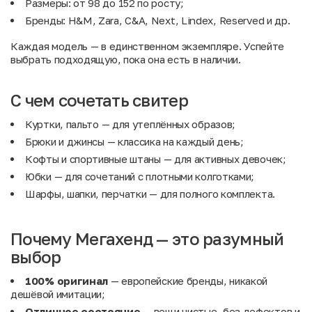
Размеры: от 98 до 152 по росту;
Бренды: H&M, Zara, C&A, Next, Lindex, Reserved и др.
Каждая модель — в единственном экземпляре. Успейте
выбрать подходящую, пока она есть в наличии.
С чем сочетать свитер
Куртки, пальто
— для утеплённых образов;
Брюки и джинсы
— классика на каждый день;
Кофты и спортивные штаны
— для активных девочек;
Юбки
— для сочетаний с плотными колготками;
Шарфы, шапки, перчатки
— для полного комплекта.
Почему Мегахенд — это разумный
выбор
100% оригинал
— европейские бренды, никакой
дешёвой имитации;
Отличное состояние
— вещи чистые, без дефектов и