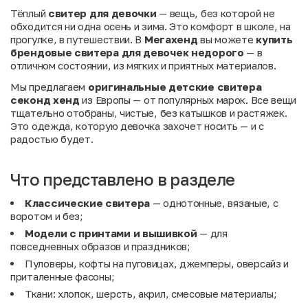
Тёплый
свитер для девочки
— вещь, без которой не
обходится ни одна осень и зима. Это комфорт в школе, на
прогулке, в путешествии. В
Мегахенд
вы можете
купить
брендовые свитера для девочек недорого
— в
отличном состоянии, из мягких и приятных материалов.
Мы предлагаем
оригинальные детские свитера
секонд хенд
из Европы — от популярных марок. Все вещи
тщательно отобраны, чистые, без катышков и растяжек.
Это одежда, которую девочка захочет носить — и с
радостью будет.
Что представлено в разделе
Классические свитера
— однотонные, вязаные, с
воротом и без;
Модели с принтами и вышивкой
— для
повседневных образов и праздников;
Пуловеры, кофты на пуговицах, джемперы, оверсайз и
приталенные фасоны;
Ткани: хлопок, шерсть, акрил, смесовые материалы;