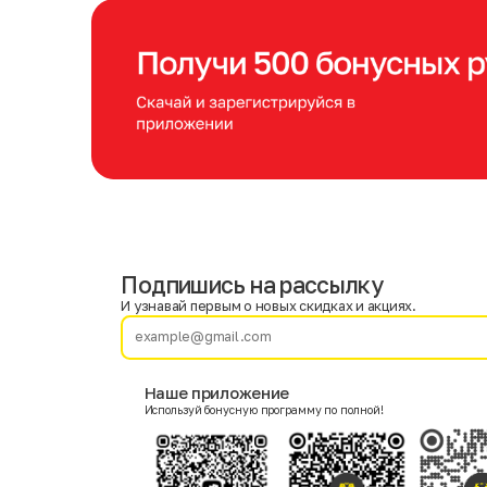
Подпишись на рассылку
Имя
Фамилия
И узнавай первым о новых скидках и акциях.
E-mail
Наше приложение
Используй бонусную программу по полной!
Пол
Мужской
Женский