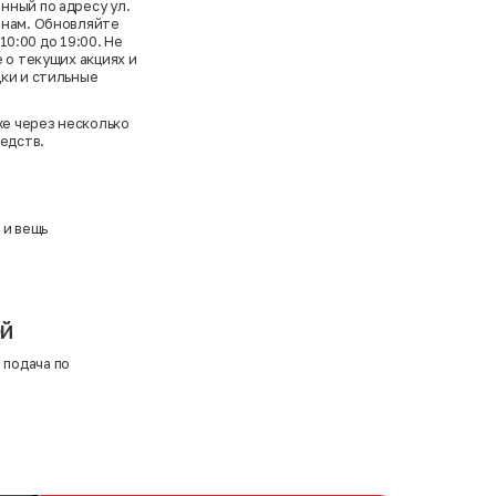
нный по адресу ул.
енам. Обновляйте
10:00 до 19:00. Не
 о текущих акциях и
дки и стильные
же через несколько
едств.
 и вещь
ей
 подача по