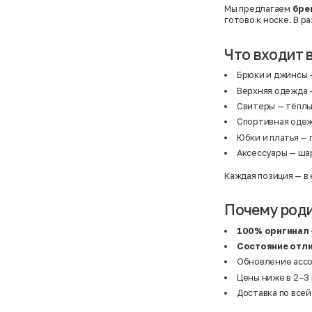
Мы предлагаем
бре
готово к носке. В р
Что входит 
Брюки и джинсы
Верхняя одежда
—
Свитеры
— тёплы
Спортивная оде
Юбки и платья
— 
Аксессуары
— шар
Каждая позиция — в
Почему род
100% оригинал
Состояние отл
Обновление ассо
Цены ниже в 2–3 
Доставка по всей