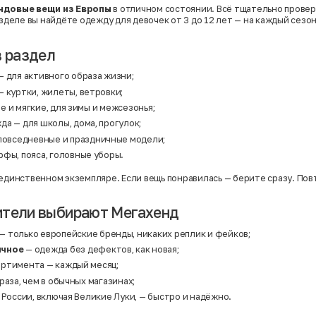
ндовые вещи из Европы
в отличном состоянии. Всё тщательно провер
азделе вы найдёте одежду для девочек от 3 до 12 лет — на каждый сезон
в раздел
— для активного образа жизни;
 куртки, жилеты, ветровки;
е и мягкие, для зимы и межсезонья;
жда
— для школы, дома, прогулок;
повседневные и праздничные модели;
фы, пояса, головные уборы.
 единственном экземпляре. Если вещь понравилась — берите сразу. Пов
ители выбирают Мегахенд
— только европейские бренды, никаких реплик и фейков;
ичное
— одежда без дефектов, как новая;
ртимента — каждый месяц;
раза, чем в обычных магазинах;
 России, включая Великие Луки, — быстро и надёжно.