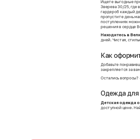
Ищете выгодные пре
Зверева 30/25, где
гардероб каждый ден
пропустите день ма
поступлениях можно
решения в сердце В
Находитесь в Вел
дней. Чистая, стил
Как оформит
Добавьте понравивш
закрепляется за ва
Остались вопросы?
Одежда для 
Детская одежда о
доступной цене. На