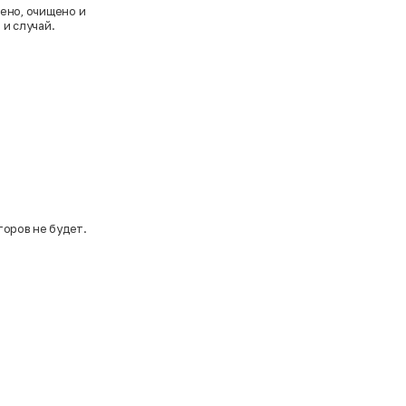
ено, очищено и
 и случай.
торов не будет.