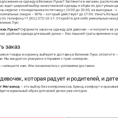
дложения на одежду в Великих Луках? Загляните в магазин, расположе
 вас ждет широкий выбор качественной одежды и обуви по доступным ц
ь недели: с понедельника по пятницу с 10:00 до 20:00, а в выходные - с 
ксимальных скидок – 90%! – который действует до 17:00. Узнать больше
 по телефону +7 (911) 372-16-17. Откройте для себя уникальные нахо
еликих Лук!
иких Луках?
Оформите заказ на одежду для девочек — и получите её у
ьная, удобная одежда для вашей дочки — без лишней траты времени и ср
ь заказ
иеся товары в корзину, выберите доставку в Великие Луки, оплатите —
ми. Мы аккуратно упакуем и отправим с трек-номером.
— напишите нам. Или
ознакомьтесь с условиями доставки
.
девочек, которая радует и родителей, и дет
т Мегахенд
— это выбор без компромиссов. Бренд, комфорт и красивая
йдите идеальный образ для своей дочки уже сегодня.