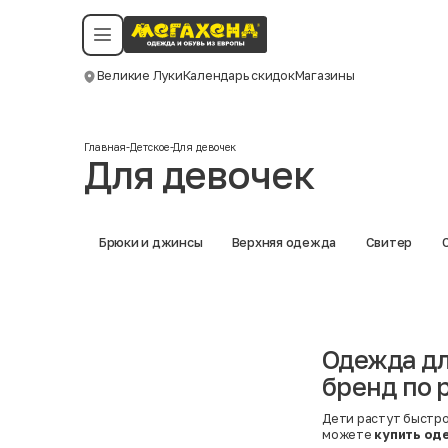
Условия пользования
Политика конфиденциальности
Смотреть все даты
©️ Мегахенд 2026. Все права защищены.
Великие Луки
Календарь скидок
Магазины
Москва
Главная
-
Детское
-
Для девочек
Для девочек
Брюки и джинсы
Верхняя одежда
Свитер
Одежда дл
бренд по 
Дети растут быстро,
можете
купить од